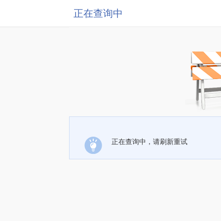
正在查询中
正在查询中，请刷新重试